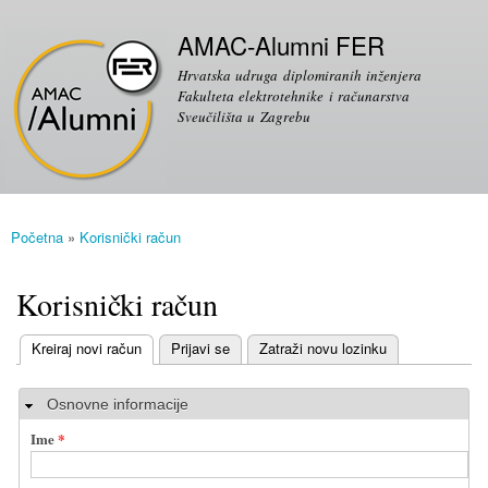
Skoči
Sekundarni izbornik
na
AMAC-Alumni FER
glavni
Hrvatska udruga diplomiranih inženjera
sadržaj
Fakulteta elektrotehnike i računarstva
Sveučilišta u Zagrebu
Početna
»
Korisnički račun
Vi ste ovdje
Korisnički račun
(aktivni tab)
Kreiraj novi račun
Prijavi se
Zatraži novu lozinku
Primarni tabovi
Sakrij
Osnovne informacije
Ime
*