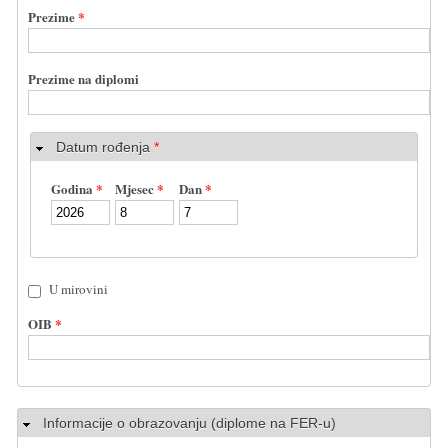
Prezime
*
Prezime na diplomi
Datum rođenja
*
Godina
*
Mjesec
*
Dan
*
U mirovini
OIB
*
Sakrij
Informacije o obrazovanju (diplome na FER-u)