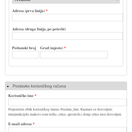
Adresa (prva linija)
*
Adresa (druga linija, po potrebi)
Poštanski broj
Grad (mjesto)
*
Sakrij
Postavke korisničkog računa
Korisničko ime
*
Preporučen oblik korisničkog imena: Prezime_Ime. Razmaci su dozvoljeni;
interpunkcijski znakovi osim točke, crtice, apostrofa i donje crtice nisu dozvoljeni.
E-mail adresa
*