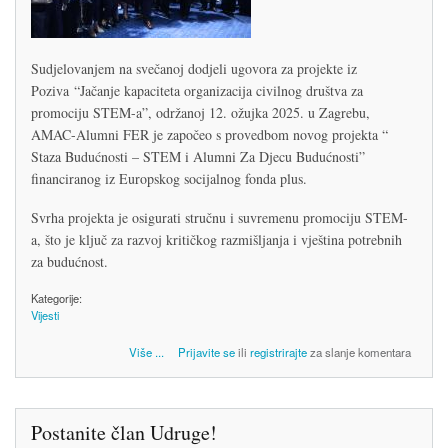
Sudjelovanjem na svečanoj dodjeli ugovora za projekte iz
Poziva “Jačanje kapaciteta organizacija civilnog društva za
promociju STEM-a”, održanoj 12. ožujka 2025. u Zagrebu,
AMAC-Alumni FER je započeo s provedbom novog projekta “
Staza Budućnosti – STEM i Alumni Za Djecu Budućnosti”
financiranog iz Europskog socijalnog fonda plus.
Svrha projekta je osigurati stručnu i suvremenu promociju STEM-
a, što je ključ za razvoj kritičkog razmišljanja i vještina potrebnih
za budućnost.
Kategorije:
Vijesti
o AMAC-Alumni FER započeo s provedbom projekta ‘Staza Budućnosti, financiranog iz
Više
...
Prijavite se
ili
registrirajte
za slanje komentara
ESF+
Postanite član Udruge!