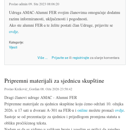
Poslao
admin
09. Stu 2023 08:06:20
Udruga AMAC-Alumni FER svojim članovima omogućuje dodatnu
razinu informiranosti, uključenosti i pogodnosti.
Ako ste alumni FER-a te želite postati član Udruge, prijavite se
ovdje
.
Kategorije:
Vijesti
o Postanite član Udruge!
Više
...
Prijavite se
ili
registrirajte
za slanje komentara
Pripremni materijali za sjednicu skupštine
Poslao
Kreković_Gordan
08. Ožu 2026 23:58:42
Dragi članovi udruge AMAC - Alumni FER
Pripremne materijale za sjednicu skupštine koju ćemo održati 10. ožujka
2026. u 17 sati u dvorani A-301 na FER-u i
online
možete pronaći
ovdje
.
Sastoje se od prezentacije za sjednicu i prijedlogom promjena statuta u
obliku pročišćenog teksta.
Nadam se da se vidimo u velikom broju i veselim se prilici da zajedno