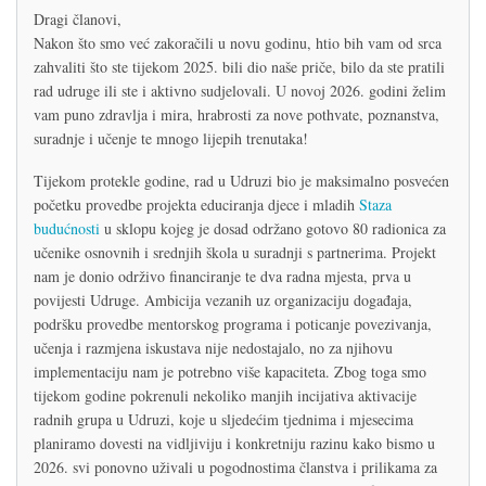
Dragi članovi,
Nakon što smo već zakoračili u novu godinu, htio bih vam od srca
zahvaliti što ste tijekom 2025. bili dio naše priče, bilo da ste pratili
rad udruge ili ste i aktivno sudjelovali. U novoj 2026. godini želim
vam puno zdravlja i mira, hrabrosti za nove pothvate, poznanstva,
suradnje i učenje te mnogo lijepih trenutaka!
Tijekom protekle godine, rad u Udruzi bio je maksimalno posvećen
početku provedbe projekta educiranja djece i mladih
Staza
budućnosti
u sklopu kojeg je dosad održano gotovo 80 radionica za
učenike osnovnih i srednjih škola u suradnji s partnerima. Projekt
nam je donio održivo financiranje te dva radna mjesta, prva u
povijesti Udruge. Ambicija vezanih uz organizaciju događaja,
podršku provedbe mentorskog programa i poticanje povezivanja,
učenja i razmjena iskustava nije nedostajalo, no za njihovu
implementaciju nam je potrebno više kapaciteta. Zbog toga smo
tijekom godine pokrenuli nekoliko manjih incijativa aktivacije
radnih grupa u Udruzi, koje u sljedećim tjednima i mjesecima
planiramo dovesti na vidljiviju i konkretniju razinu kako bismo u
2026. svi ponovno uživali u pogodnostima članstva i prilikama za