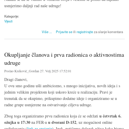
usmjerimo daljnji rad naše udruge!
Kategorije:
Vijesti
o Pripremni materijali za sjednicu skupštine
Više
...
Prijavite se
ili
registrirajte
za slanje komentara
Okupljanje članova i prva radionica o aktivnostima
udruge
Poslao
Kreković_Gordan
27. Velj 2025 17:52:01
Dragi članovi,
U ovu smo godinu ušli ambiciozno, s mnogo inicijativa, novih ideja i s
jednim velikim projektom koji uskoro kreće u realizaciju. Pravi je
trenutak da se okupimo, prikupimo dodatne ideje i organiziramo se u
radne grupe usmjerene na ostvarivanje ciljeva udruge.
u četvrtak 6.
Zbog toga organiziramo prvu radionicu koja će se održati
ožujka u 17:30
u dvorani D-152
na FER-u
, uz mogućnost online
sudjelovanja (
link za spajanje
). Ipak, potičemo dolazak uživo kako bismo