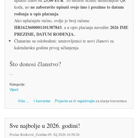
25,00 EUR
uplatiti iznos od
. To možete učiniti skeniranjem QR
ne zaboravite upisati svoje ime i prezime te datum
koda, no
rođenja u opis plaćanja
.
Ako uplaćujete ručno, ovdje je broj računa:
HR1623600001101387843
2026 IME
, a u opis plaćanja navedite
PREZIME, DATUM ROĐENJA.
Članarine su oslobođeni: umirovljenici te novi članovi za
kalendarsku godinu prvog učlanjenja.
Što donosi članstvo?
...
Kategorije:
Vijesti
o Obnova članstva i uplata članarine za 2026. godinu
Više
...
1 komentar
Prijavite se
ili
registrirajte
za slanje komentara
Sve najbolje u 2026. godini!
Poslao
Kreković_Gordan
09. Sij 2026 16:58:26