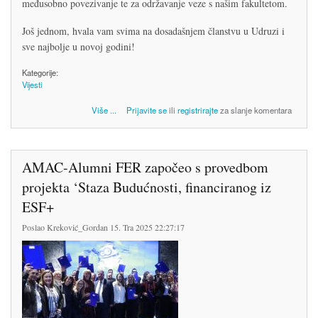
međusobno povezivanje te za održavanje veze s našim fakultetom.
Još jednom, hvala vam svima na dosadašnjem članstvu u Udruzi i
sve najbolje u novoj godini!
Kategorije:
Vijesti
o Sve najbolje u 2026. godini!
Više
...
Prijavite se
ili
registrirajte
za slanje komentara
AMAC-Alumni FER započeo s provedbom
projekta ‘Staza Budućnosti, financiranog iz
ESF+
Poslao
Kreković_Gordan
15. Tra 2025 22:27:17