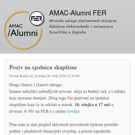
Skoči
Sekundarni izbornik
na
AMAC-Alumni FER
glavni
Hrvatska udruga diplomiranih inženjera
sadržaj
Fakulteta elektrotehnike i računarstva
Sveučilišta u Zagrebu
Poziv na sjednicu skupštine
Poslao
Kreković_Gordan
26. Velj 2026 23:33:00
Drage članice i članovi udruge,
Imamo nekoliko uzbudljivih novosti, ideja za budući rad, a i odluka
koje moramo donijeti. Zbog toga Vas pozivam na sjednicu
10. ožujka u 17 sati
skupištine koja će se održati u utorak,
u
dvorani A-301 na FER-u i online (
ovdje
).
Plan nam je dati pregled aktivnosti provedenih tijekom protekle
godine i predstaviti financijski izvještaj, a potom zajednički