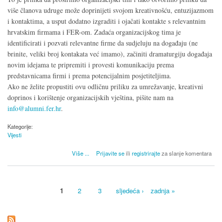
više članova udruge može doprinijeti svojom kreativnošću, entuzijazmom
i kontaktima, a usput dodatno izgraditi i ojačati kontakte s relevantnim
hrvatskim firmama i FER-om. Zadaća organizacijskog tima je
identificirati i pozvati relevantne firme da sudjeluju na događaju (ne
brinite, veliki broj kontakata već imamo), začiniti dramaturgiju događaja
novim idejama te pripremiti i provesti komunikaciju prema
predstavnicama firmi i prema potencijalnim posjetiteljima.
Ako ne želite propustiti ovu odličnu priliku za umrežavanje, kreativni
doprinos i korištenje organizacijskih vještina, pišite nam na
info@alumni.fer.hr
.
Kategorije:
Vijesti
o Uključite se u organizaciju sljedećeg Aula Demo Day događaja
Više
...
Prijavite se
ili
registrirajte
za slanje komentara
1
2
3
sljedeća ›
zadnja »
Stranice