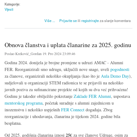
Kategorije:
Vijesti
o Podsjetnik za obnovu članstva i uplatu članarine za 2025.
Više
...
Prijavite se
ili
registrirajte
za slanje komentara
Obnova članstva i uplata članarine za 2025. godinu
Poslao
Kreković_Gordan
19. Pro 2024 23:09:46
Godina 2024. donijela je brojne promjene u udruzi AMAC - Alumni
FER. Reorganizirali smo udrugu, uključili nove snage, uveli
pogodnosti
za članove, organizirali nekoliko okupljanja (kao što je
Aula Demo Day
),
sudjelovali u organizaciji STEM radionica te se prijavili na nekoliko
javnih poziva za sufinancirane projekte od kojih su dva već prihvaćena!
Godinu je također obilježilo pokretanje
Zaklade FER Alumni
, uspostava
mentorskog programa
, početak suradnje s alumni zajednicom u
inozemstvu i nekoliko uspješnih
FER Connect
događaja. Zbog
reorganizacije i uhodavanja, članarina je tijekom 2024. godine bila
besplatna.
25€
Od 2025. godišnja članarina iznosi
za sve članove Udruge, osim za