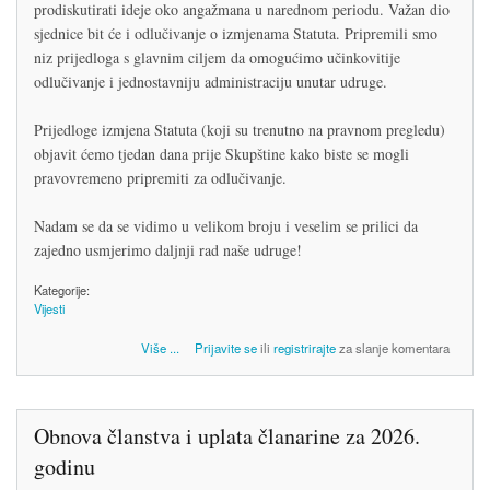
prodiskutirati ideje oko angažmana u narednom periodu. Važan dio
sjednice bit će i odlučivanje o izmjenama Statuta. Pripremili smo
niz prijedloga s glavnim ciljem da omogućimo učinkovitije
odlučivanje i jednostavniju administraciju unutar udruge.
Prijedloge izmjena Statuta (koji su trenutno na pravnom pregledu)
objavit ćemo tjedan dana prije Skupštine kako biste se mogli
pravovremeno pripremiti za odlučivanje.
Nadam se da se vidimo u velikom broju i veselim se prilici da
zajedno usmjerimo daljnji rad naše udruge!
Kategorije:
Vijesti
o Poziv na sjednicu skupštine
Više
...
Prijavite se
ili
registrirajte
za slanje komentara
Obnova članstva i uplata članarine za 2026.
godinu