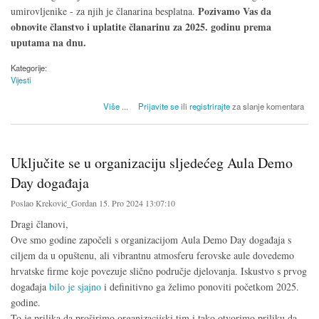
Pozivamo Vas da
umirovljenike - za njih je članarina besplatna.
obnovite članstvo i uplatite članarinu za 2025. godinu prema
uputama na dnu.
Kategorije:
Vijesti
o Obnova članstva i uplata članarine za 2025. godinu
Više
...
Prijavite se
ili
registrirajte
za slanje komentara
Uključite se u organizaciju sljedećeg Aula Demo
Day događaja
Poslao
Kreković_Gordan
15. Pro 2024 13:07:10
Dragi članovi,
Ove smo godine započeli s organizacijom Aula Demo Day događaja s
ciljem da u opuštenu, ali vibrantnu atmosferu ferovske aule dovedemo
hrvatske firme koje povezuje slično područje djelovanja. Iskustvo s prvog
događaja
bilo je sjajno
i definitivno ga želimo ponoviti početkom 2025.
godine.
To je prilika da proširimo organizacijski tim i tako otvorimo priliku da