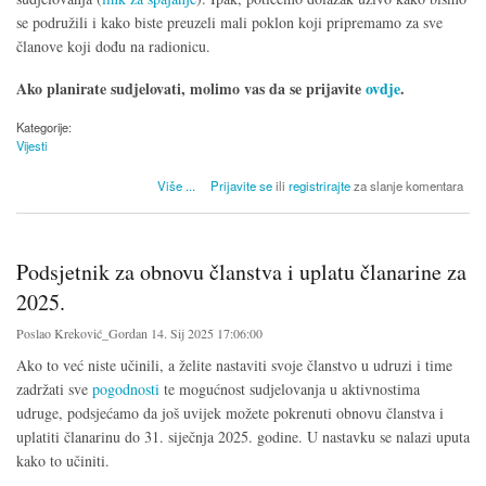
se podružili i kako biste preuzeli mali poklon koji pripremamo za sve
članove koji dođu na radionicu.
Ako planirate sudjelovati, molimo vas da se prijavite
ovdje
.
Kategorije:
Vijesti
o Okupljanje članova i prva radionica o aktivnostima udruge
Više
...
Prijavite se
ili
registrirajte
za slanje komentara
Podsjetnik za obnovu članstva i uplatu članarine za
2025.
Poslao
Kreković_Gordan
14. Sij 2025 17:06:00
Ako to već niste učinili, a želite nastaviti svoje članstvo u udruzi i time
zadržati sve
pogodnosti
te mogućnost sudjelovanja u aktivnostima
udruge, podsjećamo da još uvijek možete pokrenuti obnovu članstva i
uplatiti članarinu do 31. siječnja 2025. godine. U nastavku se nalazi uputa
kako to učiniti.