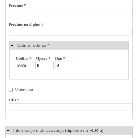
Prezime
*
Prezime na diplomi
Datum rođenja
*
Godina
*
Mjesec
*
Dan
*
U mirovini
OIB
*
Sakrij
Informacije o obrazovanju (diplome na FER-u)