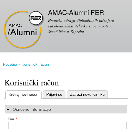
Skoči
Sekundarni izbornik
na
AMAC-Alumni FER
glavni
Hrvatska udruga diplomiranih inženjera
sadržaj
Fakulteta elektrotehnike i računarstva
Sveučilišta u Zagrebu
Početna
»
Korisnički račun
Vi ste ovdje
Korisnički račun
(aktivni tab)
Kreiraj novi račun
Prijavi se
Zatraži novu lozinku
Primarni tabovi
Sakrij
Osnovne informacije
Ime
*