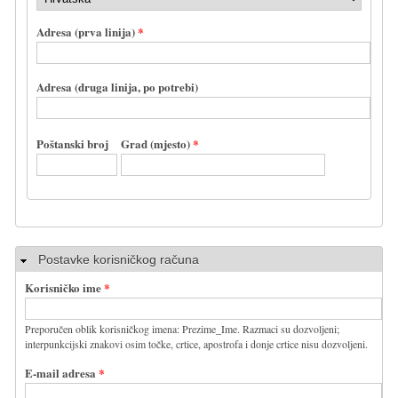
Adresa (prva linija)
*
Adresa (druga linija, po potrebi)
Poštanski broj
Grad (mjesto)
*
Sakrij
Postavke korisničkog računa
Korisničko ime
*
Preporučen oblik korisničkog imena: Prezime_Ime. Razmaci su dozvoljeni;
interpunkcijski znakovi osim točke, crtice, apostrofa i donje crtice nisu dozvoljeni.
E-mail adresa
*