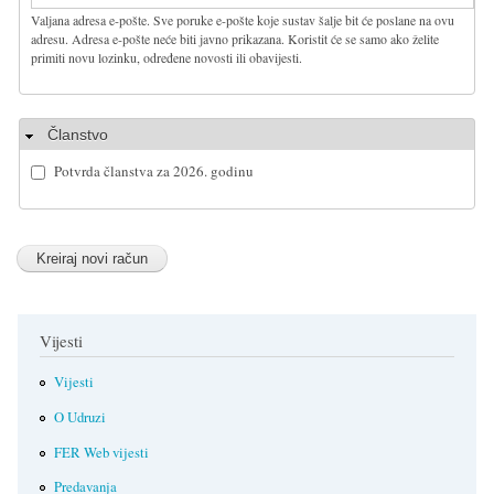
Valjana adresa e-pošte. Sve poruke e-pošte koje sustav šalje bit će poslane na ovu
adresu. Adresa e-pošte neće biti javno prikazana. Koristit će se samo ako želite
primiti novu lozinku, određene novosti ili obavijesti.
Sakrij
Članstvo
Potvrda članstva za 2026. godinu
Vijesti
Vijesti
O Udruzi
FER Web vijesti
Predavanja