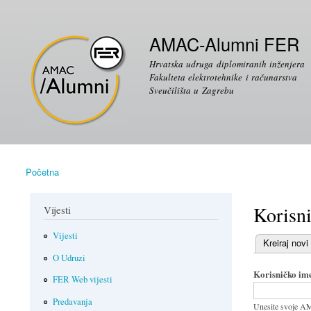
Sekundarni izbornik
AMAC-Alumni FER
Hrvatska udruga diplomiranih inženjera
Fakulteta elektrotehnike i računarstva
Sveučilišta u Zagrebu
Početna
Vi ste ovdje
Korisni
Vijesti
Vijesti
(aktivni tab)
Kreiraj novi
Primarni ta
O Udruzi
Korisničko im
FER Web vijesti
Predavanja
Unesite svoje A