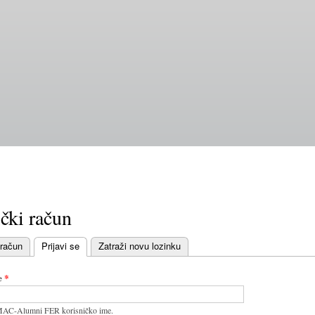
Skoči
na
glavni
sadržaj
čki račun
 račun
Prijavi se
Zatraži novu lozinku
bovi
e
*
MAC-Alumni FER korisničko ime.