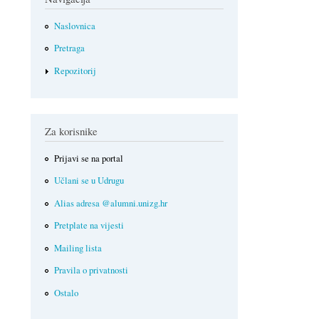
Naslovnica
Pretraga
Repozitorij
Za korisnike
Prijavi se na portal
Učlani se u Udrugu
Alias adresa @alumni.unizg.hr
Pretplate na vijesti
Mailing lista
Pravila o privatnosti
Ostalo