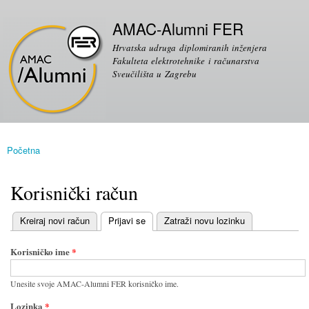
Skoči
Sekundarni izbornik
na
AMAC-Alumni FER
glavni
Hrvatska udruga diplomiranih inženjera
sadržaj
Fakulteta elektrotehnike i računarstva
Sveučilišta u Zagrebu
Početna
Vi ste ovdje
Korisnički račun
(aktivni tab)
Kreiraj novi račun
Prijavi se
Zatraži novu lozinku
Primarni tabovi
Korisničko ime
*
Unesite svoje AMAC-Alumni FER korisničko ime.
Lozinka
*