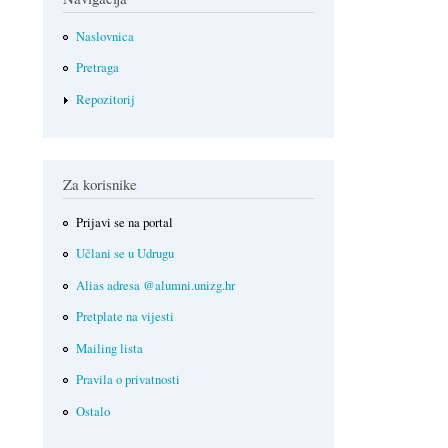
Naslovnica
Pretraga
Repozitorij
Za korisnike
Prijavi se na portal
Učlani se u Udrugu
Alias adresa @alumni.unizg.hr
Pretplate na vijesti
Mailing lista
Pravila o privatnosti
Ostalo