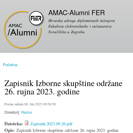
Skoči
Sekundarni izbornik
na
AMAC-Alumni FER
glavni
Hrvatska udruga diplomiranih inženjera
sadržaj
Fakulteta elektrotehnike i računarstva
Sveučilišta u Zagrebu
Početna
Vi ste ovdje
Zapisnik Izborne skupštine održane
26. rujna 2023. godine
Poslao
admin
08. Stu 2023 09:56:50
Direktorij:
Razno
Datoteka:
Zapisnik-2023.09.26.pdf
Opis:
Zapisnik Izborne skupštine održane 26. rujna 2023. godine