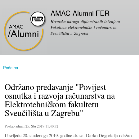
Skoči
Sekundarni izbornik
na
AMAC-Alumni FER
glavni
Hrvatska udruga diplomiranih inženjera
sadržaj
Fakulteta elektrotehnike i računarstva
Sveučilišta u Zagrebu
Početna
Vi ste ovdje
Održano predavanje "Povijest
osnutka i razvoja računarstva na
Elektrotehničkom fakultetu
Sveučilišta u Zagrebu"
Poslao
admin
25. Stu 2019 11:40:32
U srijedu 20. studenoga 2019. godine dr. sc. Darko Degoricija održao