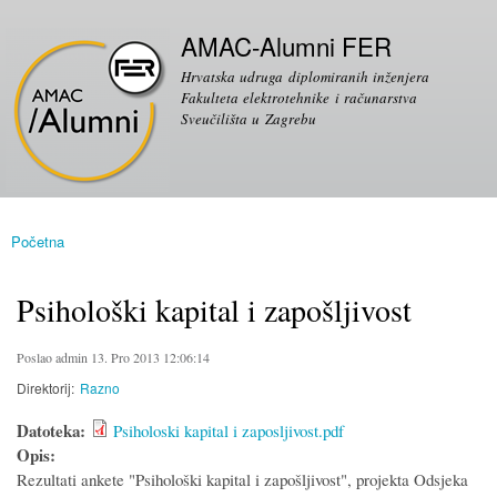
Skoči
Sekundarni izbornik
na
AMAC-Alumni FER
glavni
Hrvatska udruga diplomiranih inženjera
sadržaj
Fakulteta elektrotehnike i računarstva
Sveučilišta u Zagrebu
Početna
Vi ste ovdje
Psihološki kapital i zapošljivost
Poslao
admin
13. Pro 2013 12:06:14
Direktorij:
Razno
Datoteka:
Psiholoski kapital i zaposljivost.pdf
Opis:
Rezultati ankete "Psihološki kapital i zapošljivost", projekta Odsjeka