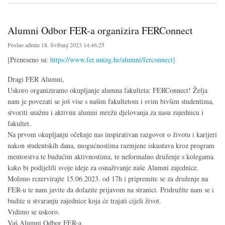
Alumni Odbor FER-a organizira FERConnect
Poslao
admin
18. Svibanj 2023 14:46:25
[Preneseno sa:
https://www.fer.unizg.hr/alumni/ferconnect]
Dragi FER Alumni,
Uskoro organiziramo okupljanje alumna fakulteta: FERConnect! Želja
nam je povezati se još vise s našim fakultetom i svim bivšim studentima,
stvoriti snažnu i aktivnu alumni mrežu djelovanja za nasu zajednicu i
fakultet.
Na prvom okupljanju očekuje nas inspirativan razgovor o životu i karijeri
nakon studentskih dana, mogućnostima razmjene iskustava kroz program
mentorstva te budućim aktivnostima, te neformalno druženje s kolegama
kako bi podijelili svoje ideje za osnaživanje naše Alumni zajednice.
Molimo rezervirajte 15.06.2023. od 17h i pripremite se za druženje na
FER-u te nam javite da dolazite prijavom na stranici. Pridružite nam se i
budite u stvaranju zajednice koja će trajati cijeli život.
Vidimo se uskoro.
Vaš Alumni Odbor FER-a.