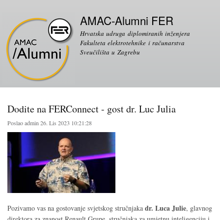
Skoči
Sekundarni izbornik
na
AMAC-Alumni FER
glavni
Hrvatska udruga diplomiranih inženjera
sadržaj
Fakulteta elektrotehnike i računarstva
Sveučilišta u Zagrebu
Dodite na FERConnect - gost dr. Luc Julia
Poslao
admin
26. Lis 2023 10:21:28
dr. Luca Julie
Pozivamo vas na gostovanje svjetskog stručnjaka
, glavnog
direktora za znanost Renault Grupe, stručnjaka za umjetnu inteligenciju i