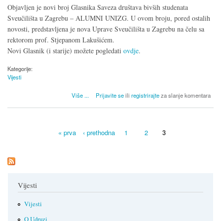
Objavljen je novi broj Glasnika Saveza društava bivših studenata
Sveučilišta u Zagrebu – ALUMNI UNIZG. U ovom broju, pored ostalih
novosti, predstavljena je nova Uprave Sveučilišta u Zagrebu na čelu sa
rektorom prof. Stjepanom Lakušićem.
Novi Glasnik (i starije) možete pogledati
ovdje
.
Kategorije:
Vijesti
o Novi broj Glasnika Saveza ALUMNI UNIZG
Više
...
Prijavite se
ili
registrirajte
za slanje komentara
« prva
‹ prethodna
1
2
3
Stranice
Vijesti
Vijesti
O Udruzi