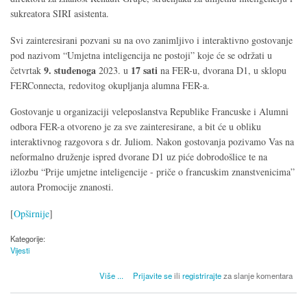
sukreatora SIRI asistenta.
Svi zainteresirani pozvani su na ovo zanimljivo i interaktivno gostovanje
pod nazivom “Umjetna inteligencija ne postoji” koje će se održati u
9. studenoga
17 sati
četvrtak
2023. u
na FER-u, dvorana D1, u sklopu
FERConnecta, redovitog okupljanja alumna FER-a.
Gostovanje u organizaciji veleposlanstva Republike Francuske i Alumni
odbora FER-a otvoreno je za sve zainteresirane, a bit će u obliku
interaktivnog razgovora s dr. Juliom. Nakon gostovanja pozivamo Vas na
neformalno druženje ispred dvorane D1 uz piće dobrodošlice te na
ižlozbu “Prije umjetne inteligencije - priče o francuskim znanstvenicima”
autora Promocije znanosti.
[
Opširnije
]
Kategorije:
Vijesti
o Dodite na FERConnect - gost dr. Luc Julia
Više
...
Prijavite se
ili
registrirajte
za slanje komentara