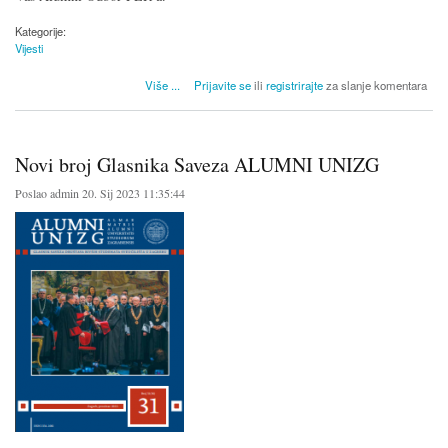
Kategorije:
Vijesti
o Alumni Odbor FER-a organizira FERConnect
Više
...
Prijavite se
ili
registrirajte
za slanje komentara
Novi broj Glasnika Saveza ALUMNI UNIZG
Poslao
admin
20. Sij 2023 11:35:44