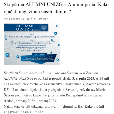
Skupština ALUMNI UNIZG + Alumni priča: Kako
ojačati angažman naših alumna?
Poslao
admin
26. Lip 2023 11:51:17
Skupština
Saveza društava bivših studenata Sveučilišta u Zagrebu
u ponedjeljak, 3. srpnja 2023. u 14 sati
ALUMNI UNIZG
će se održati
na Fakultetu elektrotehnike i računarstva, Unska ulica 3, Zagreb (dvorana
prof. dr. sc. Mario
D2). U uvodnom dijelu skupa predsjednik Saveza,
Šafran
podnijeti će kratko Izvješće o radu Predsjedništva Saveza za
razdoblje srpanj 2022. - srpanj 2023.
Alumni priča: Kako ojačati
Nakon toga će biti održana rasprava, tj.
angažman naših alumna?