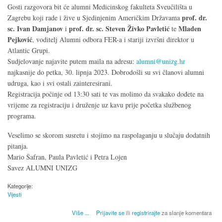
Gosti razgovora bit će alumni Medicinskog fakulteta Sveučilišta u
prof. dr.
Zagrebu koji rade i žive u Sjedinjenim Američkim Državama
sc. Ivan Damjanov
prof. dr. sc. Steven Živko Pavletić
Mladen
i
te
Pejković
, voditelj Alumni odbora FER-a i stariji izvršni direktor u
Atlantic Grupi.
Sudjelovanje najavite putem maila na adresu:
alumni@unizg.hr
najkasnije do petka, 30. lipnja 2023. Dobrodošli su svi članovi alumni
udruga, kao i svi ostali zainteresirani.
Registracija počinje od 13:30 sati te vas molimo da svakako dođete na
vrijeme za registraciju i druženje uz kavu prije početka službenog
programa.
Veselimo se skorom susretu i stojimo na raspolaganju u slučaju dodatnih
pitanja.
Mario Šafran, Paula Pavletić i Petra Lojen
Savez ALUMNI UNIZG
Kategorije:
Vijesti
o Skupština ALUMNI UNIZG + Alumni priča: Kako ojačati angažman naših alumna?
Više
...
Prijavite se
ili
registrirajte
za slanje komentara