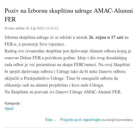
Poziv na Izbornu skupštinu udruge AMAC-Alumni
FER
Poslao
admin
30. Lip 2023 12:16:12
26. rujna u 17 sati
Izborna skupština udruge će se održati u utorak
na
FER-u, u prostoriji Sive vijećnice.
Razlog ove izvanredne skupštine jest djelovanje Alumni odbora kojeg je
osnovao Dekan FER-a početkom godine. Ideje i dio svog dosadašnjeg
rada odbor je već prezentirao na skupu FERConnect. Na ovoj Skupštini
bi spojili djelovanje odbora i Udruge tako da bi neke članove odbora
uključili u Predsjedništvo Udruge. Time bi omogućili odboru da
efikasnije radi na alumni projektima i kroz našu Udrugu.
Na Skupštinu su pozvani svi članovi Udruge AMAC-Alumni FER.
Kategorije:
Vijesti
o Poziv na Izbornu skupštinu udruge AMAC-Alumni FER
Više
...
Prijavite se
ili
registrirajte
za slanje komentara