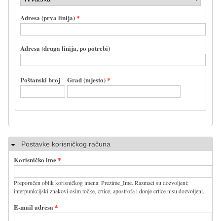
Adresa (prva linija)
*
Adresa (druga linija, po potrebi)
Poštanski broj
Grad (mjesto)
*
Sakrij
Postavke korisničkog računa
Korisničko ime
*
Preporučen oblik korisničkog imena: Prezime_Ime. Razmaci su dozvoljeni;
interpunkcijski znakovi osim točke, crtice, apostrofa i donje crtice nisu dozvoljeni.
E-mail adresa
*