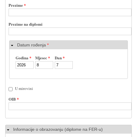
Prezime
*
Prezime na diplomi
Datum rođenja
*
Godina
*
Mjesec
*
Dan
*
U mirovini
OIB
*
Sakrij
Informacije o obrazovanju (diplome na FER-u)