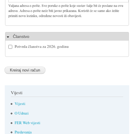
Valjana adresa e-pošte. Sve poruke e-pošte koje sustav šalje bit će poslane na ovu
adresu. Adresa e-pošte neće biti javno prikazana. Koristit će se samo ako želite
primiti novu lozinku, određene novosti ili obavijesti.
Sakrij
Članstvo
Potvrda članstva za 2026. godinu
Vijesti
Vijesti
O Udruzi
FER Web vijesti
Predavanja