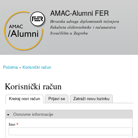
Skoči
Sekundarni izbornik
na
AMAC-Alumni FER
glavni
Hrvatska udruga diplomiranih inženjera
sadržaj
Fakulteta elektrotehnike i računarstva
Sveučilišta u Zagrebu
Početna
»
Korisnički račun
Vi ste ovdje
Korisnički račun
(aktivni tab)
Kreiraj novi račun
Prijavi se
Zatraži novu lozinku
Primarni tabovi
Sakrij
Osnovne informacije
Ime
*