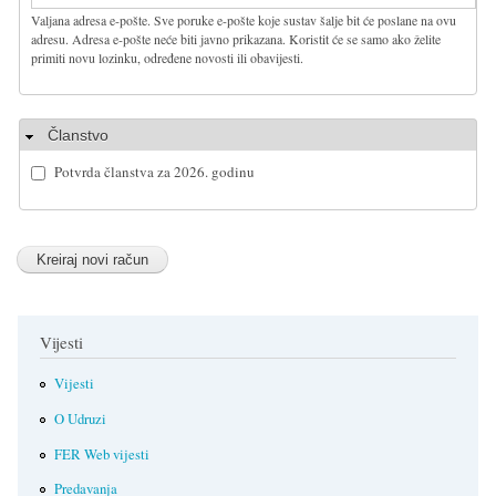
Valjana adresa e-pošte. Sve poruke e-pošte koje sustav šalje bit će poslane na ovu
adresu. Adresa e-pošte neće biti javno prikazana. Koristit će se samo ako želite
primiti novu lozinku, određene novosti ili obavijesti.
Sakrij
Članstvo
Potvrda članstva za 2026. godinu
Vijesti
Vijesti
O Udruzi
FER Web vijesti
Predavanja