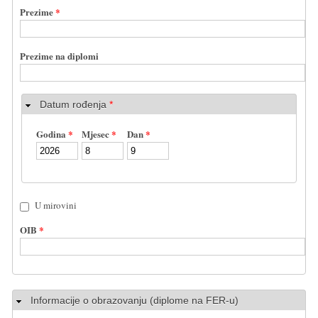
Prezime
*
Prezime na diplomi
Datum rođenja
*
Godina
*
Mjesec
*
Dan
*
U mirovini
OIB
*
Sakrij
Informacije o obrazovanju (diplome na FER-u)