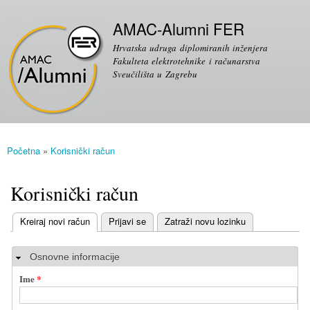
Skoči
Sekundarni izbornik
na
AMAC-Alumni FER
glavni
Hrvatska udruga diplomiranih inženjera
sadržaj
Fakulteta elektrotehnike i računarstva
Sveučilišta u Zagrebu
Početna
»
Korisnički račun
Vi ste ovdje
Korisnički račun
(aktivni tab)
Kreiraj novi račun
Prijavi se
Zatraži novu lozinku
Primarni tabovi
Sakrij
Osnovne informacije
Ime
*