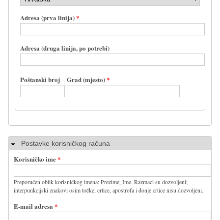
Adresa (prva linija)
*
Adresa (druga linija, po potrebi)
Poštanski broj
Grad (mjesto)
*
Sakrij
Postavke korisničkog računa
Korisničko ime
*
Preporučen oblik korisničkog imena: Prezime_Ime. Razmaci su dozvoljeni;
interpunkcijski znakovi osim točke, crtice, apostrofa i donje crtice nisu dozvoljeni.
E-mail adresa
*