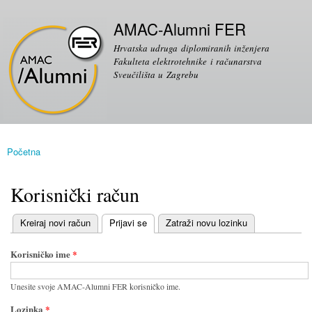
Skoči
Sekundarni izbornik
na
AMAC-Alumni FER
glavni
Hrvatska udruga diplomiranih inženjera
sadržaj
Fakulteta elektrotehnike i računarstva
Sveučilišta u Zagrebu
Početna
Vi ste ovdje
Korisnički račun
(aktivni tab)
Kreiraj novi račun
Prijavi se
Zatraži novu lozinku
Primarni tabovi
Korisničko ime
*
Unesite svoje AMAC-Alumni FER korisničko ime.
Lozinka
*