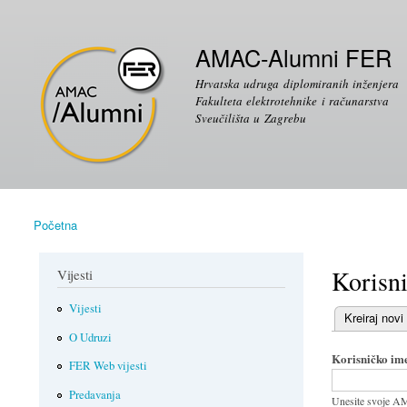
Sekundarni izbornik
AMAC-Alumni FER
Hrvatska udruga diplomiranih inženjera
Fakulteta elektrotehnike i računarstva
Sveučilišta u Zagrebu
Početna
Vi ste ovdje
Korisni
Vijesti
Vijesti
(aktivni tab)
Kreiraj novi
Primarni ta
O Udruzi
Korisničko im
FER Web vijesti
Predavanja
Unesite svoje A