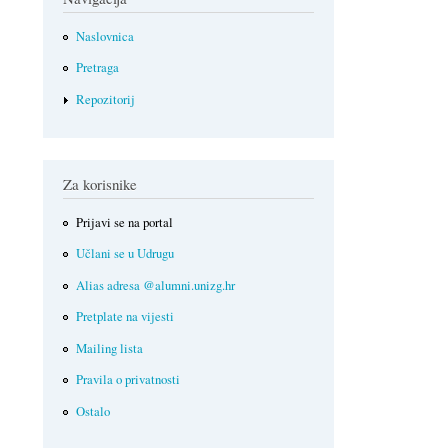
Naslovnica
Pretraga
Repozitorij
Za korisnike
Prijavi se na portal
Učlani se u Udrugu
Alias adresa @alumni.unizg.hr
Pretplate na vijesti
Mailing lista
Pravila o privatnosti
Ostalo