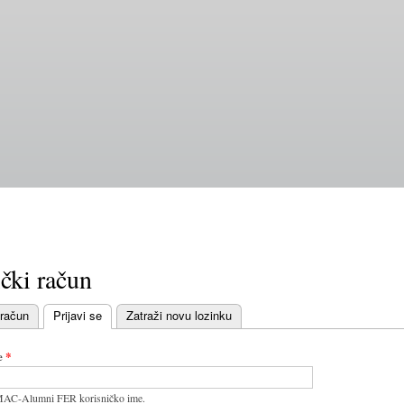
Skoči
na
glavni
sadržaj
čki račun
 račun
Prijavi se
Zatraži novu lozinku
bovi
e
*
MAC-Alumni FER korisničko ime.