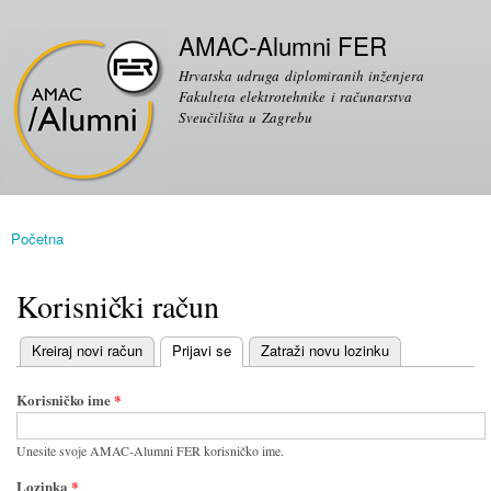
Skoči
Sekundarni izbornik
na
AMAC-Alumni FER
glavni
Hrvatska udruga diplomiranih inženjera
sadržaj
Fakulteta elektrotehnike i računarstva
Sveučilišta u Zagrebu
Početna
Vi ste ovdje
Korisnički račun
(aktivni tab)
Kreiraj novi račun
Prijavi se
Zatraži novu lozinku
Primarni tabovi
Korisničko ime
*
Unesite svoje AMAC-Alumni FER korisničko ime.
Lozinka
*