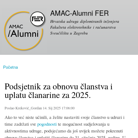
Skoči
Sekundarni izbornik
na
AMAC-Alumni FER
glavni
Hrvatska udruga diplomiranih inženjera
sadržaj
Fakulteta elektrotehnike i računarstva
Sveučilišta u Zagrebu
Početna
Vi ste ovdje
Podsjetnik za obnovu članstva i
uplatu članarine za 2025.
Poslao
Kreković_Gordan
14. Sij 2025 17:06:00
Ako to već niste učinili, a želite nastaviti svoje članstvo u udruzi i
time zadržati sve
pogodnosti
te mogućnost sudjelovanja u
aktivnostima udruge, podsjećamo da još uvijek možete pokrenuti
obnovu članstva i uplatiti članarinu do 31. siječnja 2025. godine. U