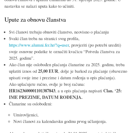
nastavku se nalazi uputa kako to učiniti.
Upute za obnovu članstva
Svi članovi trebaju obnoviti članstvo, neovisno o plaćanju
Svaki član treba na stranici svog profila,
https://www.alumni.fer.hr/?q=user
, provjeriti (po potrebi urediti)
svoje osnovne podatke te označiti kvačicu “Potvrda članstva za
2025. godinu”.
Ako član nije oslobođen plaćanja članarine za 2025. godinu, treba
25,00 EUR
uplatiti iznos od
, dolje je barkod za plaćanje (obavezno
upisati svoje ime i prezime i datum rođenja u opis plaćanja).
Ako uplaćujete ručno, ovdje je broj računa:
HR1623600001101387843
Clan. ‘25:
, a u opis plaćanja napisati
IME PREZIME, DATUM ROĐENJA.
Članarine su oslobođeni:
Umirovljenici,
Novi članovi za kalendarsku godinu prvog učlanjenja.