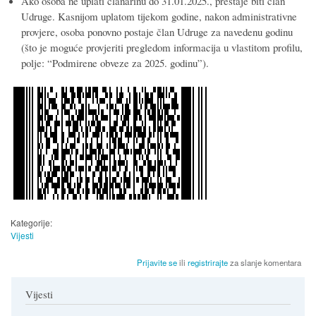
Ako osoba ne uplati članarinu do 31.01.2025., prestaje biti član
Udruge. Kasnijom uplatom tijekom godine, nakon administrativne
provjere, osoba ponovno postaje član Udruge za navedenu godinu
(što je moguće provjeriti pregledom informacija u vlastitom profilu,
polje: “Podmirene obveze za 2025. godinu”).
Kategorije:
Vijesti
Prijavite se
ili
registrirajte
za slanje komentara
Vijesti